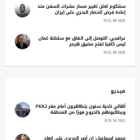
سنتكوم تعلن تغيير مسار عشرات السفن منذ
إعادة فرض الحصار البحري على إيران
AUG 08 2026
عراقجي: التوصل إلى اتفاق مع سلطنة عُمان
ليس كافيا لفتح مضيق هرمز
AUG 08 2026
فيديو
أهالي ناحية سنون يتظاهرون أمام مقر لـPKK
ويطالبونهم بالخروج فورًا من المنطقة
JUN 16 2022
محمد اسماعيل: إن أصر الحريري على ابعاد