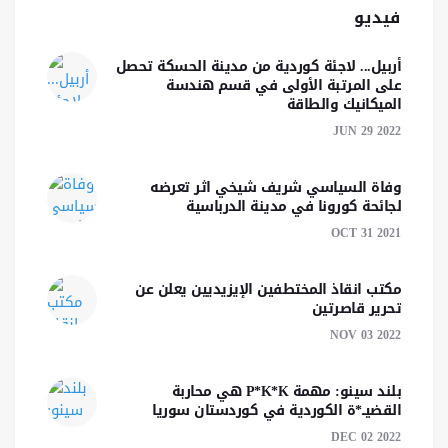
فيديو
أربيل... لاجئة كوردية من مدينة الحسكة تحصل
على المرتبة الأولى في قسم هندسة
الميكانيك والطاقة
JUN 29 2022
وفاة السياسي شريف شيخي اثر تعرضه
لجائحة كورونا في مدينة الدرباسية
OCT 31 2021
مكتب انقاذ المختطفين الإيزيديين يعلن عن
تحرير قاصرتين
NOV 03 2022
بلند سينو: مهمة P*K*K هي محاربة
القضيــ*ة الكوردية في كوردستان سوريا
DEC 02 2022