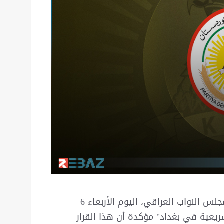
أعلنت كتلة الحزب الديمقراطي الكوردستاني في مجلس النواب العراقي، اليوم الأربعاء 6
لتشريعية في بغداد" مؤكدة أن هذا القرار