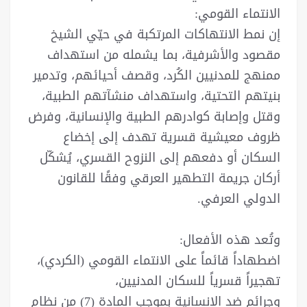
الانتماء القومي:
إن نمط الانتهاكات المرتكبة في حيّي الشيخ
مقصود والأشرفية، بما يشمله من استهداف
ممنهج للمدنيين الكُرد، وقصف أحيائهم، وتدمير
بنيتهم التحتية، واستهداف منشآتهم الطبية،
وقتل وإصابة كوادرهم الطبية والإنسانية، وفرض
ظروف معيشية قسرية تهدف إلى إخضاع
السكان أو دفعهم إلى النزوح القسري، يُشكّل
أركان جريمة التطهير العرقي وفقًا للقانون
الدولي العرفي.
وتُعد هذه الأفعال:
اضطهاداً قائماً على الانتماء القومي (الكردي)،
تهجيراً قسرياً للسكان المدنيين،
وجرائم ضد الإنسانية بموجب المادة (7) من نظام