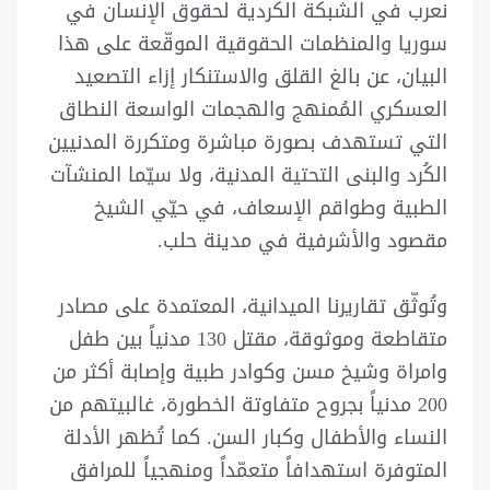
نعرب في الشبكة الكردية لحقوق الإنسان في
سوريا والمنظمات الحقوقية الموقّعة على هذا
البيان، عن بالغ القلق والاستنكار إزاء التصعيد
العسكري المُمنهج والهجمات الواسعة النطاق
التي تستهدف بصورة مباشرة ومتكررة المدنيين
الكُرد والبنى التحتية المدنية، ولا سيّما المنشآت
الطبية وطواقم الإسعاف، في حيّي الشيخ
مقصود والأشرفية في مدينة حلب.
وتُوثّق تقاريرنا الميدانية، المعتمدة على مصادر
متقاطعة وموثوقة، مقتل 130 مدنياً بين طفل
وامراة وشيخ مسن وكوادر طبية وإصابة أكثر من
200 مدنياً بجروح متفاوتة الخطورة، غالبيتهم من
النساء والأطفال وكبار السن. كما تُظهر الأدلة
المتوفرة استهدافاً متعمّداً ومنهجياً للمرافق