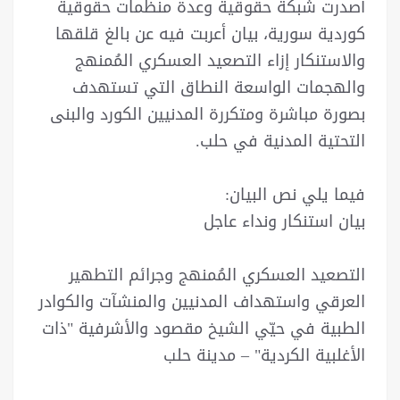
أصدرت شبكة حقوقية وعدة منظمات حقوقية
كوردية سورية، بيان أعربت فيه عن بالغ قلقها
والاستنكار إزاء التصعيد العسكري المُمنهج
والهجمات الواسعة النطاق التي تستهدف
بصورة مباشرة ومتكررة المدنيين الكورد والبنى
التحتية المدنية في حلب.
فيما يلي نص البيان:
بيان استنكار ونداء عاجل
التصعيد العسكري المُمنهج وجرائم التطهير
العرقي واستهداف المدنيين والمنشآت والكوادر
الطبية في حيّي الشيخ مقصود والأشرفية "ذات
الأغلبية الكردية" – مدينة حلب