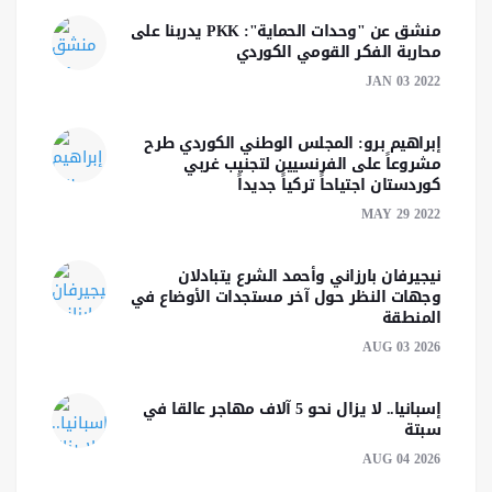
منشق عن "وحدات الحماية": PKK يدربنا على
محاربة الفكر القومي الكوردي
JAN 03 2022
إبراهيم برو: المجلس الوطني الكوردي طرح
مشروعاً على الفرنسيين لتجنيب غربي
كوردستان اجتياحاً تركياً جديداً‎‎
MAY 29 2022
نيجيرفان بارزاني وأحمد الشرع يتبادلان
وجهات النظر حول آخر مستجدات الأوضاع في
المنطقة
AUG 03 2026
إسبانيا.. لا يزال نحو 5 آلاف مهاجر عالقا في
سبتة
AUG 04 2026