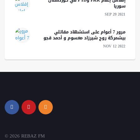
إفلاس إعلام PKK وPYD في كوردستان
سوريا
SEP 29 2021
مرور 7 أعوام على استشهاد مقاتلي
بيشمركة روج شيرزاد معسوم و أحمد قجو
NOV 12 2022
© 2026 REBAZ FM