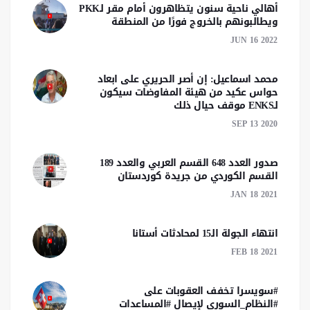
أهالي ناحية سنون يتظاهرون أمام مقر لـPKK
ويطالبونهم بالخروج فورًا من المنطقة
JUN 16 2022
محمد اسماعيل: إن أصر الحريري على ابعاد
حواس عكيد من هيئة المفاوضات سيكون
لـENKS موقف حيال ذلك
SEP 13 2020
صدور العدد 648 القسم العربي والعدد 189
القسم الكوردي من جريدة كوردستان
JAN 18 2021
انتهاء الجولة الـ15 لمحادثات أستانا
FEB 18 2021
#سويسرا تخفف العقوبات على
#النظام_السوري لإيصال #المساعدات