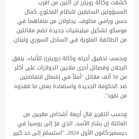
كشفت وكالة رویترز أن اثنين من أقرب
المسؤولين السابقين للنظام المخلوع، كمال
حسن ورامي مخلوف، يحاولان من منفاهما في
موسكو تشكيل ميليشيات جديدة تضم مقاتلين
من الطائفة العلوية في الساحل السوري ولبنان.
وبحسب تحقيق أجرته وكالة (رويترز) للأنباء، ينفق
الرجلان وفصائل أخرى ملايين الدولارات على أكثر
من 50 ألف مقاتل "أملاً في إشعال انتفاضتين
ضد الحكومة الجديدة واستعادة بعض ما فقدوه
من نفوذ".
وحسب التقرير قال أربعة أشخاص مقربين من
العائلة إن بشار الأسد، الذي فرّ إلى روسيا في
ديسمبر/كانون الأول 2024، "استسلم إلى حد كبير