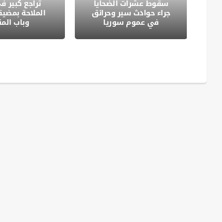
ات
سقوط عشرات الضحايا
تراجع كبير ف
طق
جراء حوادث سير وحرائق
الملاحة بمضي
في عموم سوريا
وباب الم