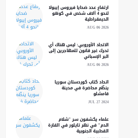
ارتفاع عدد ضحايا فيروس إيبولا
لنحو 4 آلاف شخص في كونغو
الديمقراطية
AUG 06 2026
الاتحاد الأوروبي: ليس هناك أي
تحرك غير قانون للمهاجرين إلى
البر الإسباني
AUG 06 2026
اتحاد كتاب كوردستان سوريا
ينظّم محاضرة في مدينة
قامشلو
JUL 27 2024
علماء يكشفون سر "شلام
الدم" في نهر تايلور في القارة
القطبية الجنوبية