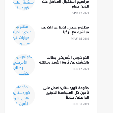
توسيع التعاون بين سوريا
انخفاض يطرأ على درج
مراسيم استقبال المناضل علاء
وتركيا في مختلف
الحرارة في أغلب المنا
الدين حمام
المجالات
السورية
APR 17 2021
مظلوم عبدي: لدينا حوارات غير
مباشرة مع تركيا‎
MAY 05 2019
الكونغرس الأمريكي يطالب
بالكشف عن ثروة الأسد وعائلته
DEC 12 2021
حكومة كوردستان: نعمل على
تأمين كل المساعدة للاجئين
الواصلين حديثاً
DEC 31 2019