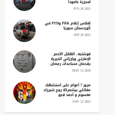
لمجزرة عامودا
JUN 28 2021
إفلاس إعلام PKK وPYD في
كوردستان سوريا
SEP 29 2021
قوشتبه.. الهلال الأحمر
الإمارتي وبارزاني الخيرية
يقدمان مساعدات رمضان
MAY 15 2019
مرور 7 أعوام على استشهاد
مقاتلي بيشمركة روج شيرزاد
معسوم و أحمد قجو
NOV 12 2022