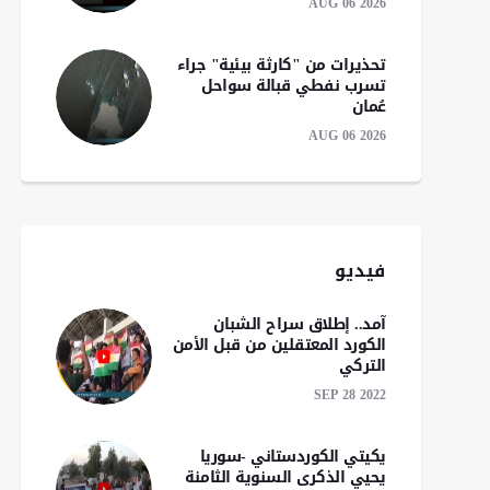
AUG 06 2026
تحذيرات من "كارثة بيئية" جراء
تسرب نفطي قبالة سواحل
عُمان
AUG 06 2026
تراجع كبير في حركة
اعتبارا من 16 آب.. ب
الملاحة بمضيقي هرمز
الرحلات الجوية بين د
وباب المندب
وموسكو
فيديو
آمد.. إطلاق سراح الشبان
الكورد المعتقلين من قبل الأمن
التركي
SEP 28 2022
يكيتي الكوردستاني -سوريا
يحيي الذكرى السنوية الثامنة