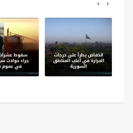
دء
انخفاض يطرأ على درجات
سقوط عشرات ا
مشق
الحرارة في أغلب المناطق
جراء حوادث سي
السورية
في عموم س