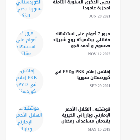
يحيي الذكرى السنوية الثامنة
لمجزرة عامودا
JUN 28 2021
"25" ولاية أمريكية ترفع
أمريكا تعلن قرب التو
مرور 7 أعوام على استشهاد
دعوة قضائية ضد إدارة
إلى اتفاق مع إيران لإع
مقاتلي بيشمركة روج شيرزاد
ترامب
فتح مضيق هرمز
معسوم و أحمد قجو
NOV 12 2022
إفلاس إعلام PKK وPYD في
كوردستان سوريا
SEP 29 2021
قوشتبه.. الهلال الأحمر
الإمارتي وبارزاني الخيرية
يقدمان مساعدات رمضان
MAY 15 2019