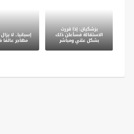
صل
بزشكيان: إذا قررت
ادة
الاستقالة فسأعلن ذلك
بشكل علني ومباشر
مهاجر عالقا 