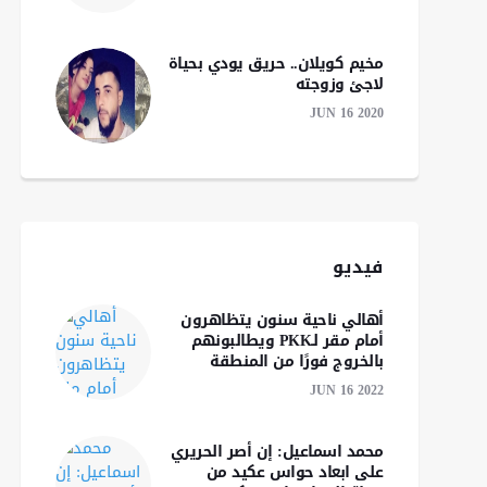
مخيم كويلان.. حريق يودي بحياة
لاجئ وزوجته
JUN 16 2020
فيديو
الديمقراطي
الكوردستاني: بات من
أهالي ناحية سنون يتظاهرون
الضروري كسر الجمود
إقليم كوردستان يرف
أمام مقر لـPKK ويطالبونهم
السياسي في إقليم
القرار "الأحادي" لشرك
بالخروج فورًا من المنطقة
كوردستان
"نفط الهلال" و"دانة غ
JUN 16 2022
محمد اسماعيل: إن أصر الحريري
على ابعاد حواس عكيد من