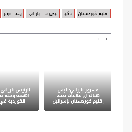
إقليم كوردستان
تركيا
نيجيرفان بارزاني
يشار غولر
ض
مسرور بارزاني: ليس
الرئيس بارزاني
تي
هناك أي علاقات تجمع
أهمية وحدة ص
از"
إقليم كوردستان بإسرائيل
الكوردية في