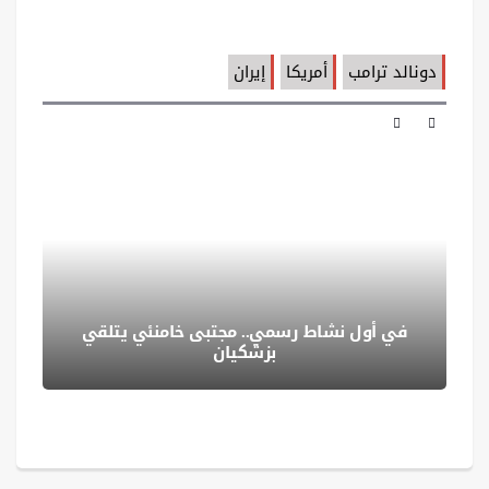
دونالد ترامب
أمريكا
إيران
في أول نشاط رسمي.. مجتبى خامنئي يتلقي
بزشكيان