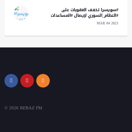
#سويسرا تخفف العقوبات على
#النظام_السوري لإيصال #المساعدات
MAR 04 2023
© 2026 REBAZ FM