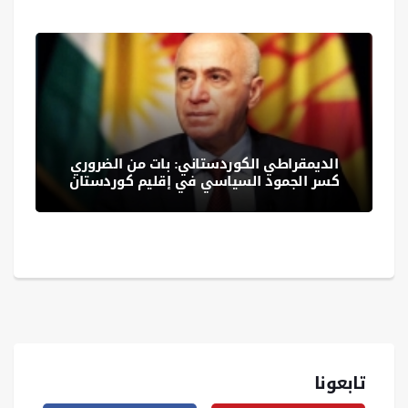
الديمقراطي الكوردستاني: بات من الضروري
كسر الجمود السياسي في إقليم كوردستان
تابعونا