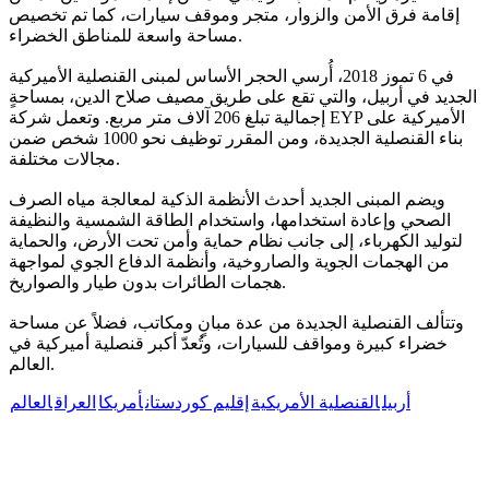
إقامة فرق الأمن والزوار، متجر وموقف سيارات، كما تم تخصيص
مساحة واسعة للمناطق الخضراء.
في 6 تموز 2018، أُرسي الحجر الأساس لمبنى القنصلية الأميركية
الجديد في أربيل، والتي تقع على طريق مصيف صلاح الدين، بمساحةٍ
إجمالية تبلغ 206 آلاف متر مربع. وتعمل شركة EYP الأميركية على
بناء القنصلية الجديدة، ومن المقرر توظيف نحو 1000 شخص ضمن
مجالات مختلفة.
ويضم المبنى الجديد أحدث الأنظمة الذكية لمعالجة مياه الصرف
الصحي وإعادة استخدامها، واستخدام الطاقة الشمسية والنظيفة
لتوليد الكهرباء، إلى جانب نظام حماية وأمن تحت الأرض، والحماية
من الهجمات الجوية والصاروخية، وأنظمة الدفاع الجوي لمواجهة
هجمات الطائرات بدون طيار والصواريخ.
وتتألف القنصلية الجديدة من عدة مبانٍ ومكاتب، فضلاً عن مساحة
خضراء كبيرة ومواقف للسيارات، وتُعدّ أكبر قنصلية أميركية في
العالم.
أربيل
القنصلية الأمريكية
إقليم كوردستان
أمريكا
العراق
العالم