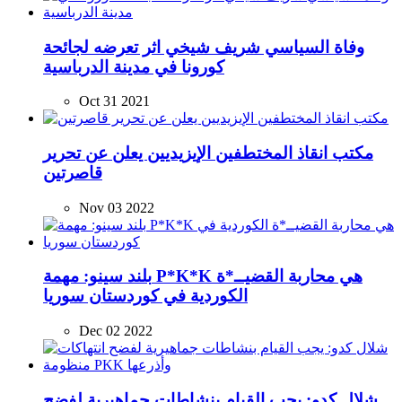
وفاة السياسي شريف شيخي اثر تعرضه لجائحة
كورونا في مدينة الدرباسية
Oct 31 2021
مكتب انقاذ المختطفين الإيزيديين يعلن عن تحرير
قاصرتين
Nov 03 2022
بلند سينو: مهمة P*K*K هي محاربة القضيــ*ة
الكوردية في كوردستان سوريا
Dec 02 2022
شلال كدو: يجب القيام بنشاطات جماهيرية لفضح