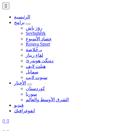
الرئيسية
برامج
رۆژ باش
Şevbuhêrk
حصاد الأسبوع
Rojava Sport
بـ خُلاصة
لقاء ريباز
ده‌نگێ هونه‌رێ
هيلث لايف
سمايل
سبوت لايت
الأخبار
كوردستان
سوريا
الشرق الأوسط والعالم
فيديو
انفوغرافيك