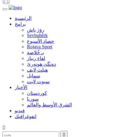
الرئيسية
برامج
رۆژ باش
Şevbuhêrk
حصاد الأسبوع
Rojava Sport
بـ خُلاصة
لقاء ريباز
ده‌نگێ هونه‌رێ
هيلث لايف
سمايل
سبوت لايت
الأخبار
كوردستان
سوريا
الشرق الأوسط والعالم
فيديو
انفوغرافيك