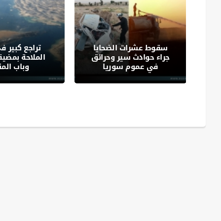
ات
سقوط عشرات الضحايا
تراجع كبير ف
طق
جراء حوادث سير وحرائق
الملاحة بمضي
في عموم سوريا
وباب الم