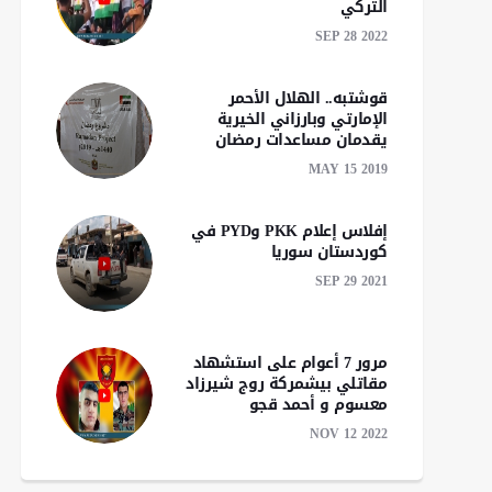
التركي
SEP 28 2022
الشيباني وفيدان يؤكدان
قوشتبه.. الهلال الأحمر
توسيع التعاون بين سوريا
انخفاض يطرأ على درج
الإمارتي وبارزاني الخيرية
وتركيا في مختلف
الحرارة في أغلب المنا
يقدمان مساعدات رمضان
المجالات
السورية
MAY 15 2019
إفلاس إعلام PKK وPYD في
كوردستان سوريا
SEP 29 2021
مرور 7 أعوام على استشهاد
مقاتلي بيشمركة روج شيرزاد
معسوم و أحمد قجو
NOV 12 2022