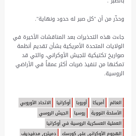
بالصبر".
وحذّر من أن "كل صبر له حدود ونهاية".
جاءت هذه التحذيرات بعد المناقشات الأخيرة في
الولايات المتحدة الأمريكية بشأن تقديم أنظمة
صواريخ تكتيكية للجيش الأوكراني، والتي قد
تمكنها من تنفيذ ضربات أكثر عمقاً في الأراضي
الروسية.
العالم
أمريكا
أوروبا
أوكرانيا
الاتحاد الأوروبي
الأسلحة النووية
روسيا
الجيش الروسي
العملية العسكرية الروسية في أوكرانيا
الهجوم الأوكراني على كورسك
دميتري مدفيديف