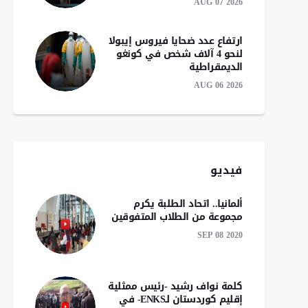
AUG 07 2026
ارتفاع عدد ضحايا فيروس إيبولا
لنحو 4 آلاف شخص في كونغو
الديمقراطية
AUG 06 2026
فيديو
ألمانيا.. اتحاد الطلبة يكرم
مجموعة من الطلاب المتفوقين
SEP 08 2020
إقليم كوردستان يرفض
إسرائيل تشن سلسل
القرار "الأحادي" لشركتي
غارات جوية على جنوب
كلمة نواف رشید -رئیس ممثلية
"نفط الهلال" و"دانة غاز"
لبنان
إقليم كوردستان لـENKS- في