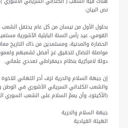
هنأت فيه الشعب ( الكلداني السرياني الآشوري )
نص البيان:
بحلول الأول من نيسان من كل عام يحتفل الشعب ا
القومي، عيد رأس السنة البابلية الآشورية مستعي
الحضارة والمدنية، ومستمدين من ذاك التاريخ معان
مواصلة النضال لتحقيق غدٍ أفضل لشعبهم ولعمو
دولة لامركزية بنظام ديمقراطي تعددي علماني.
إن جبهة السلام والحرية تزف أحر التهاني للاخوة 
والشعب الكلداني السرياني الآشوري في الوطن و
(الأكيتو)، وأن يعمّ السلام على الشعب السوري ال
جبهة السلام والحرية
الهيئة القيادية