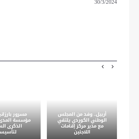
30/3/2024
أربيل.. وفد من المجلس
مسرور بارزان
ة
الوطني الكوردي يلتقي
مؤسسة المدى 
ي
مع مدير مركز إقامات
الذكرى الس
اللاجئين
لتأسيس