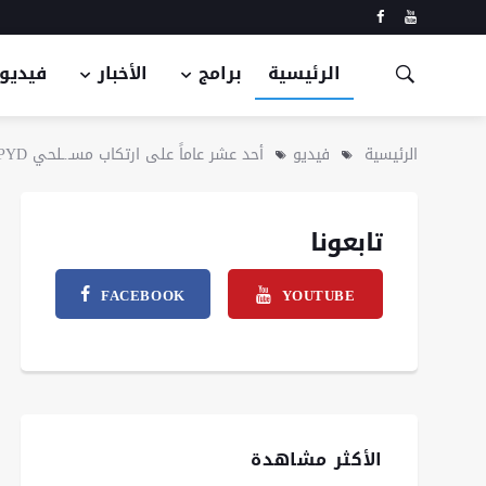
الرئيسية
برامج
الأخبار
فيديو
الرئيسية
فيديو
أحد عشر عاماً على ارتكاب مسـ.ـلحي PYD مجـ.ـزرة بحق عائلة شيخ حنان شيخ حسن (آل شيخ نعسان) بعفرين
تابعونا
FACEBOOK
YOUTUBE
الأكثر مشاهدة