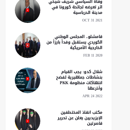
وفاة السياسي شريف شيخي
اثر تعرضه لجائحة كورونا في
مدينة الدرباسية
OCT 31 2021
قامشلو.. المجلس الوطني
الكوردي يستقبل وفداً بارزاً من
الخارجية الأمريكية
FEB 11 2020
شلال كدو: يجب القيام
بنشاطات جماهيرية لفضح
انتهاكات منظومة PKK
وأذرعها
APR 24 2022
مكتب انقاذ المختطفين
الإيزيديين يعلن عن تحرير
قاصرتين