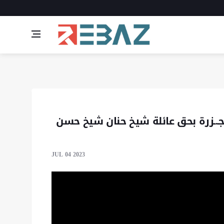
شر عاماً على ارتكاب مسـ.ـلحي PYD مجـ.ـزرة بحق عائلة شيخ حنان شيخ حسن
JUL 04 2023