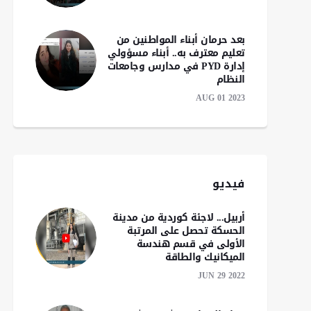
بعد حرمان أبناء المواطنين من
المجلس الوطني الكوردي
تعليم معترف به.. أبناء مسؤولي
يدين الاعتداء على مقر
إدارة PYD في مدارس وجامعات
PDK-S ويطالب PYD الكف
صدور العدد 713 م
النظام
عن الممارسات الترهيبية
القسم الع
AUG 01 2023
القسم الكوردي لصحي
#كوردستان
فيديو
أربيل... لاجئة كوردية من مدينة
الحسكة تحصل على المرتبة
الأولى في قسم هندسة
الميكانيك والطاقة
JUN 29 2022