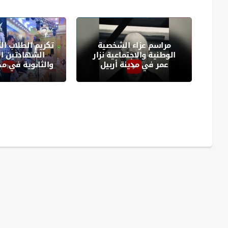
مراسم عزاء الشخصية
تكريم الطلاب ال
الوطنية والاجتماعية نزار
الشهادتين ال
ن
عمر في مدينة أربيل
والثانوية في مد
ربي و254 من
فة