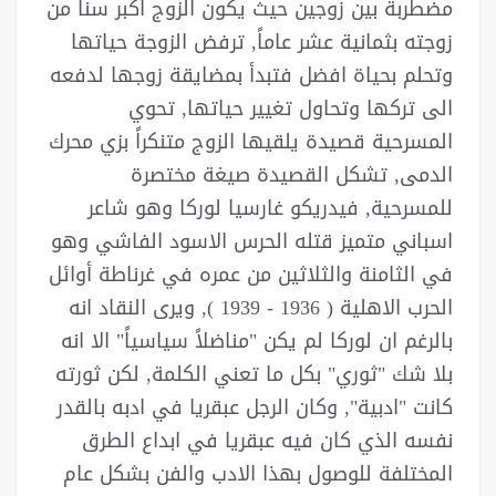
مضطربة بين زوجين حيث يكون الزوج اكبر سناً من
زوجته بثمانية عشر عاماً, ترفض الزوجة حياتها
وتحلم بحياة افضل فتبدأ بمضايقة زوجها لدفعه
الى تركها وتحاول تغيير حياتها, تحوي
المسرحية قصيدة يلقيها الزوج متنكراً بزي محرك
الدمى, تشكل القصيدة صيغة مختصرة
للمسرحية, فيدريكو غارسيا لوركا وهو شاعر
اسباني متميز قتله الحرس الاسود الفاشي وهو
في الثامنة والثلاثين من عمره في غرناطة أوائل
الحرب الاهلية ( 1936 - 1939 ), ويرى النقاد انه
بالرغم ان لوركا لم يكن "مناضلاً سياسياً" الا انه
بلا شك "ثوري" بكل ما تعني الكلمة, لكن ثورته
كانت "ادبية", وكان الرجل عبقريا في ادبه بالقدر
نفسه الذي كان فيه عبقريا في ابداع الطرق
المختلفة للوصول بهذا الادب والفن بشكل عام