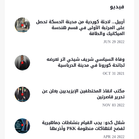
فيديو
أربيل... لاجئة كوردية من مدينة الحسكة تحصل
على المرتبة الأولى في قسم هندسة
الميكانيك والطاقة
JUN 29 2022
وفاة السياسي شريف شيخي اثر تعرضه
لجائحة كورونا في مدينة الدرباسية
OCT 31 2021
مكتب انقاذ المختطفين الإيزيديين يعلن عن
تحرير قاصرتين
NOV 03 2022
شلال كدو: يجب القيام بنشاطات جماهيرية
لفضح انتهاكات منظومة PKK وأذرعها
APR 24 2022