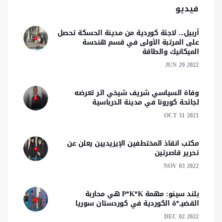
فيديو
أربيل... لاجئة كوردية من مدينة الحسكة تحصل
على المرتبة الأولى في قسم هندسة
الميكانيك والطاقة
JUN 29 2022
وفاة السياسي شريف شيخي اثر تعرضه
لجائحة كورونا في مدينة الدرباسية
OCT 31 2021
مكتب انقاذ المختطفين الإيزيديين يعلن عن
تحرير قاصرتين
NOV 03 2022
بلند سينو: مهمة P*K*K هي محاربة
القضيــ*ة الكوردية في كوردستان سوريا
DEC 02 2022