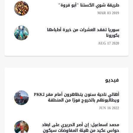
طريقة شوي الكستنا "أبو فروة"
MAR 03 2019
سوريا تفقد العشرات من خيرة أطباءها
بكورونا
AUG 17 2020
فيديو
أهالي ناحية سنون يتظاهرون أمام مقر لـPKK
ويطالبونهم بالخروج فورًا من المنطقة
JUN 16 2022
محمد اسماعيل: إن أصر الحريري على ابعاد
حواس عكيد من هيئة المفاوضات سيكون