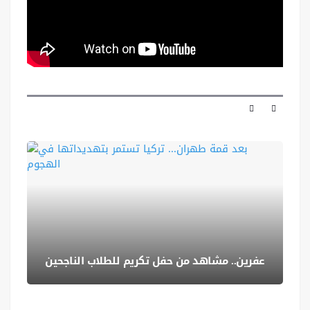
عفرين.. مشاهد من حفل تكريم للطلاب الناجحين