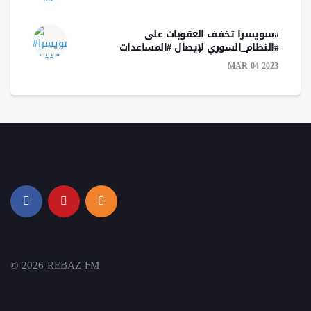
#سويسرا تخفف العقوبات على
#النظام_السوري لإيصال #المساعدات
MAR 04 2023
© 2026 REBAZ FM