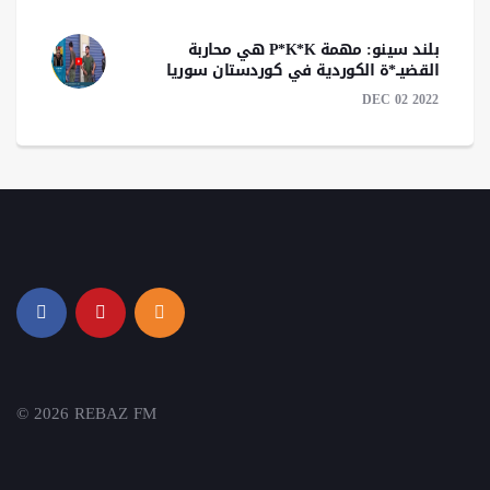
بلند سينو: مهمة P*K*K هي محاربة
القضيــ*ة الكوردية في كوردستان سوريا
DEC 02 2022
© 2026 REBAZ FM