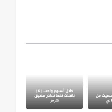
خلال أسبوع واحد.. ( 6 )
الحرار
غسيث من
ناقلات نفط تغادر مضيق
العل
لي
هرمز
للاست