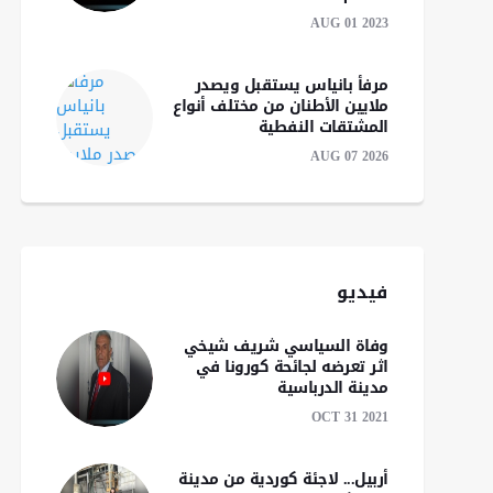
AUG 01 2023
مرفأ بانياس يستقبل ويصدر
ملايين الأطنان من مختلف أنواع
المشتقات النفطية
AUG 07 2026
فيديو
وفاة السياسي شريف شيخي
اثر تعرضه لجائحة كورونا في
مدينة الدرباسية
خلال أسبوع واحد.. ( 6 )
الحرارة تجعل الأدوية
OCT 31 2021
ناقلات نفط تغادر مضيق
العلاجية غير آمنة
هرمز
للاستخدام البشري
أربيل... لاجئة كوردية من مدينة