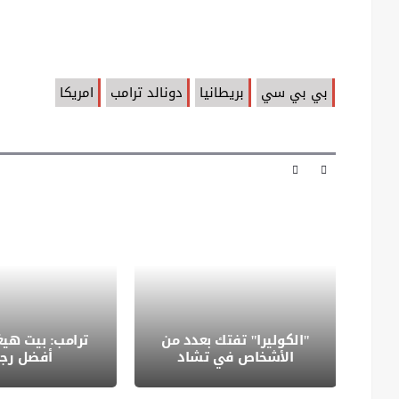
بي بي سي
بريطانيا
دونالد ترامب
امريكا
"الكوليرا" تفتك بعدد من
ترامب: بيت هي
الأشخاص في تشاد
أفضل رجا