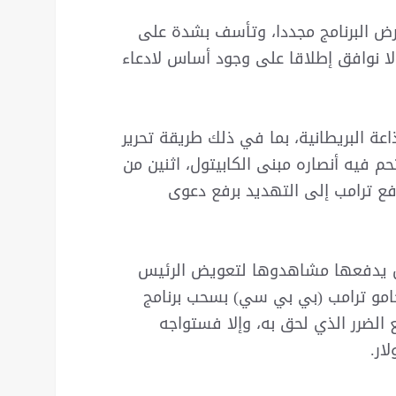
عرض البرنامج مجددا، وتأسف بشدة على
ا لا نوافق إطلاقا على وجود أساس لادعاء
اعة البريطانية، بما في ذلك طريقة تحرير
لذي اقتحم فيه أنصاره مبنى الكابيتول، اثنين من
ع ترامب إلى التهديد برفع دعوى
ل يدفعها مشاهدوها لتعويض الرئيس
امو ترامب (بي بي سي) بسحب برنامج
ع الضرر الذي لحق به، وإلا فستواجه
ار.