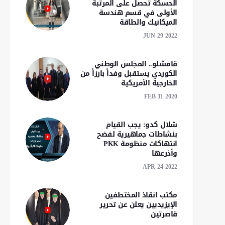
الحسكة تحصل على المرتبة
الأولى في قسم هندسة
الميكانيك والطاقة
JUN 29 2022
قامشلو.. المجلس الوطني
الكوردي يستقبل وفداً بارزاً من
الخارجية الأمريكية
FEB 11 2020
شلال كدو: يجب القيام
بنشاطات جماهيرية لفضح
انتهاكات منظومة PKK
وأذرعها
APR 24 2022
مكتب انقاذ المختطفين
الإيزيديين يعلن عن تحرير
قاصرتين