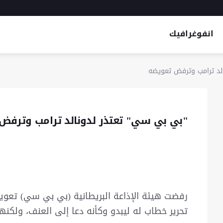
انفوغرافيك
لد ترامب وترفض تعويضه
"بي بي سي" تعتذر لدونالد ترامب وترفض
رفضت هيئة الإذاعة البريطانية (بي بي سي) تعويض
تحرير خطاب له ليبدو وكأنه دعا إلى العنف، ولكنها