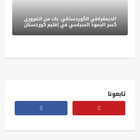
الديمقراطي الكوردستاني: بات من الضروري
كسر الجمود السياسي في إقليم كوردستان
تابعونا